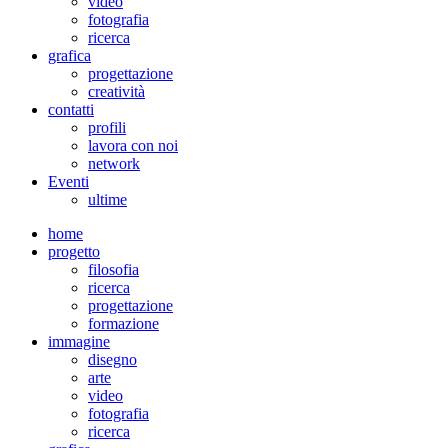
video
fotografia
ricerca
grafica
progettazione
creatività
contatti
profili
lavora con noi
network
Eventi
ultime
home
progetto
filosofia
ricerca
progettazione
formazione
immagine
disegno
arte
video
fotografia
ricerca