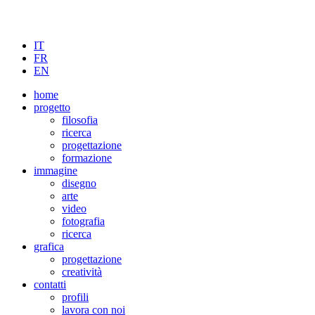
IT
FR
EN
home
progetto
filosofia
ricerca
progettazione
formazione
immagine
disegno
arte
video
fotografia
ricerca
grafica
progettazione
creatività
contatti
profili
lavora con noi