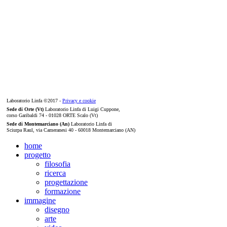
Laboratorio Linfa ©2017 -
Privacy e cookie
Sede di Orte (Vt)
Laboratorio Linfa di Luigi Cuppone,
corso Garibaldi 74 - 01028 ORTE Scalo (Vt)
Sede di Montemarciano (An)
Laboratorio Linfa di
Sciurpa Raul, via Cameranesi 40 - 60018 Montemarciano (AN)
home
progetto
filosofia
ricerca
progettazione
formazione
immagine
disegno
arte