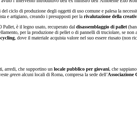
è avuto l’intervento introduttivo dell’ex ministro dell’Ambiente Edo Ro
del ciclo di produzione degli oggetti di uso comune e palesa la necessit
sta e artigiano, creando i presupposti per la
rivalutazione della creati
Pallet, è il legno usato, recuperato dal
disassemblaggio di pallet
(banc
ellamento, per la produzione di pellet o di pannelli di truciolare, se non 
cycling
, dove il materiale acquista valore nel suo essere riusato (non ri
ti, arredi, che supportino un
locale pubblico per giovani
, che sappiano 
 veste
green
alcuni locali di Roma, compresa la sede dell’
Associazione 