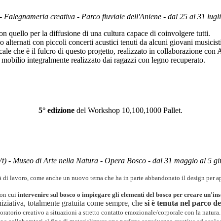
 Falegnameria creativa - Parco fluviale dell'Aniene - dal 25 al 31 lugl
on quello per la diffusione di una cultura capace di coinvolgere tutti.
 alternati con piccoli concerti acustici tenuti da alcuni giovani musici
usicale che è il fulcro di questo progetto, realizzato in collaborazione co
o mobilio integralmente realizzato dai ragazzi con legno recuperato.
5° edizione
del Workshop 10,100,1000 Pallet.
Vt) - Museo di Arte nella Natura - Opera Bosco - dal 31 maggio al 5 
 di lavoro, come anche un nuovo tema che ha in parte abbandonato il design per ap
con cui
intervenire sul bosco o impiegare gli elementi del bosco per creare un'in
'iniziativa, totalmente gratuita come sempre, che
si è tenuta nel parco de
ratorio creativo a situazioni a stretto contatto emozionale/corporale con la natura. 