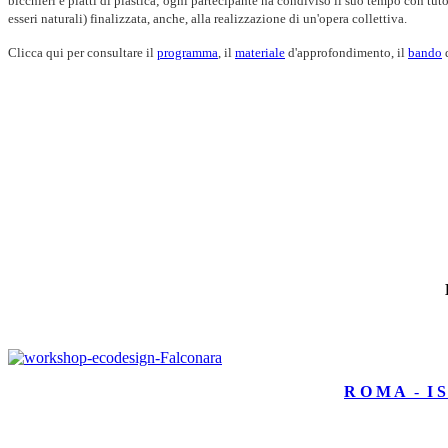
bicchieri e piatti di plastica; ogni partecipante ha condiviso il suo tempo con tuto
esseri naturali) finalizzata, anche, alla realizzazione di un'opera collettiva.
Clicca qui per consultare il
programma
, il
materiale
d'approfondimento, il
bando
d
R O M A
-
I S