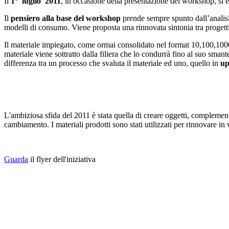
Il
1° luglio 2011
, in occasione della presentazione del workshop, si 
Il
pensiero alla base del workshop
prende sempre spunto dall’analisi 
modelli di consumo. Viene proposta una rinnovata sintonia tra progetti
Il materiale impiegato, come ormai consolidato nel format 10,100,1000 
materiale viene sottratto dalla filiera che lo condurrà fino al suo smant
differenza tra un processo che svaluta il materiale ed uno, quello in
up
L'ambiziosa sfida del 2011 è stata quella di creare oggetti, complemen
cambiamento. I materiali prodotti sono stati utilizzati per rinnovare in
Guarda
il flyer dell'iniziativa