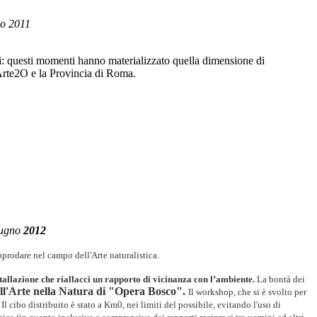
io 2011
sti: questi momenti hanno materializzato quella dimensione di
n Arte2O e la Provincia di Roma.
giugno
2012
prodare nel campo dell'Arte naturalistica.
stallazione che riallacci un rapporto di vicinanza con l’ambiente.
La bontà dei
ll'Arte nella
Natura di "Opera Bosco".
Il workshop, che si è svolto per
Il cibo distribuito
è stato
a Km0, nei limiti del possibile, evitando l'uso di