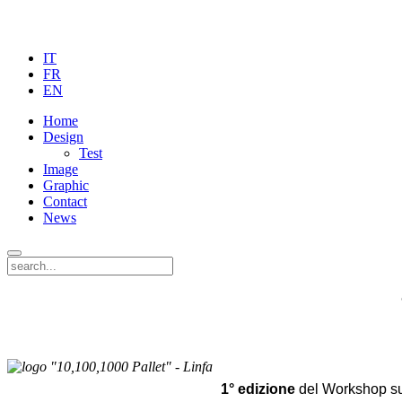
IT
FR
EN
Home
Design
Test
Image
Graphic
Contact
News
1° edizione
del Workshop sul