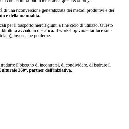
nchi che ha introdotto il tema della green economy.
à di una riconversione generalizzata dei metodi produttivi e dei
vità e della manualità
.
ali per il trasporto merci) giunti a fine ciclo di utilizzo. Questo
addirittura avviato in discarica. Il workshop vuole far luce sulla
ciclato), invece che perderne.
tradurre il bisogno di incontrarsi, di condividere, di ispirare il
Culturale 360°
, partner dell'iniziativa.