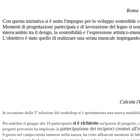
Roma -
Con questa iniziativa si è unito l'impegno per lo sviluppo sostenibile c
Momenti di progettazione partecipata e di lavorazione del legno si sono
interscambio tra il design, la sostenibilità e l’espressione artistico-m
L'obiettivo è stato quello di realizzare una serata musicale impiegand
Calcata (
In occasione della 5° edizione del workshop si è sperimentata una nuova modalità
si è richiesto
Per stabilire il gruppo dei 10 partecipanti
un'ipotesi di progetto, 
partecipazione dei reciproci creatori all
progetti pervenuti ha implicato la
6 giorni nel campo-tenda immerso nella natura, ha visto affiancati
momenti di labo