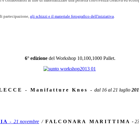
r e collaboratori al fine di
materializzare
una perfetta convivenza creativa ed ecolo
i partecipazione,
gli schizzi e il materiale fotografico dell'iniziativa
.
6° edizione
del Workshop 10,100,1000 Pallet.
L E C C E - M a n i f a t t u r e K n o s -
dal 16 al 21 luglio
201
 I A
-
21 novembre
/
F A L C O N A R A M A R I T T I M A
-
23