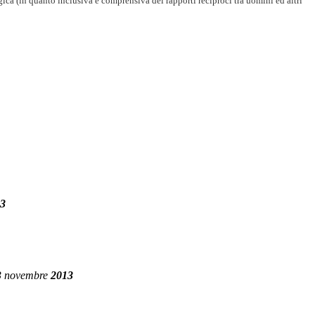
gica (in quanto inclusiva e comprensiva dei rapporti reciproci
tra uomini ed altri
3
 novembre
2013