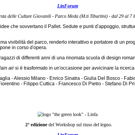
LinForum
sta delle Culture Giovanili
-
Parco Meda (M.ti Tiburtini)
-
dal 29 al 7 
dee che sovvertano il Pallet. Sedute e punti d'appoggio, struttur
vivibilità del parco, renderlo interattivo e portatore di un pro
spone in corso d'opera.
agazzi di differenti anni di una rinomata scuola di design romana
ain air
si è trasformato in un'occasione per avvicinare la ricerca 
ttaglia - Alessio Milano - Enrico Sinatra - Giulia Del Bosco - Fa
entino - Filippo Cuttica - Francesco Di Pietro - Stefano Di Pri
2° edizione
del Workshop sul riuso del legno.
LinForum